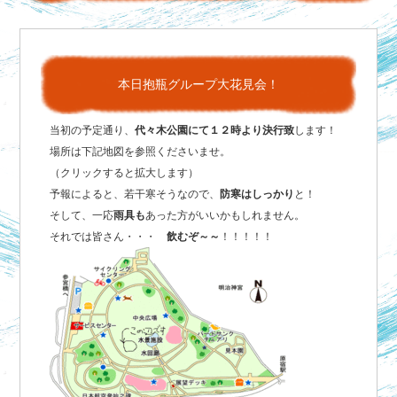
本日抱瓶グループ大花見会！
当初の予定通り、
代々木公園にて１２時より決行致
します！
場所は下記地図を参照くださいませ。
（クリックすると拡大します）
予報によると、若干寒そうなので、
防寒はしっかり
と！
そして、一応
雨具も
あった方がいいかもしれません。
それでは皆さん・・・
飲むぞ～～
！！！！！