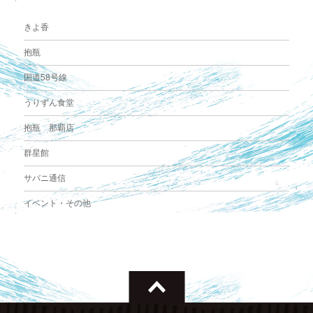
きよ香
抱瓶
国道58号線
うりずん食堂
抱瓶 那覇店
群星館
サバニ通信
イベント・その他