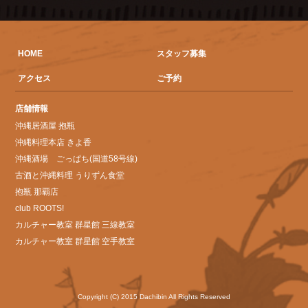
HOME
スタッフ募集
アクセス
ご予約
店舗情報
沖縄居酒屋 抱瓶
沖縄料理本店 きよ香
沖縄酒場 ごっぱち(国道58号線)
古酒と沖縄料理 うりずん食堂
抱瓶 那覇店
club ROOTS!
カルチャー教室 群星館 三線教室
カルチャー教室 群星館 空手教室
Copyright (C) 2015 Dachibin All Rights Reserved