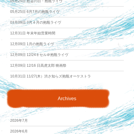
05月25日
慰霊の日・抱瓶ライヴ
ー
05月25日
6月7月の抱瓶ライヴ
シ
03月09日
3月４月の抱瓶ライヴ
ョ
12月31日
年末年始営業時間
12月09日
1月の抱瓶ライヴ
ン
12月09日
12/24キセル＠抱瓶ライヴ
12月09日
12/16 日高虎太郎 映画祭
10月31日
11/27(木）渋さ知らズ抱瓶オーケストラ
Archives
2026年7月
2026年6月