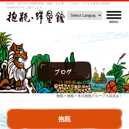
杉並区、高円寺の沖縄料理屋、抱瓶、きよ香、ごっぱち、うりずん食堂と群星館、
clubROOTSをご紹介します。
MENU
抱瓶
>
抱瓶
>
本日抱瓶グループ大花見会！
抱瓶