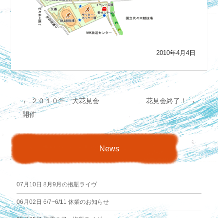
2010年4月4日
←
２０１０年 大花見会
花見会終了！
→
投
開催
稿
News
ナ
ビ
07月10日
8月9月の抱瓶ライヴ
ゲ
06月02日
6/7~6/11 休業のお知らせ