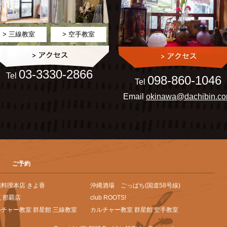
> 三線教室
> 空手教室
03-3330-2866
Tel
098-860-1046
Tel
Email
okinawa@dachibin.c
ご予約
縄料理本店 きよ香
沖縄酒場 ごっぱち(国道58号線)
 那覇店
club ROOTS!
チャー教室 群星館 三線教室
カルチャー教室 群星館 空手教室