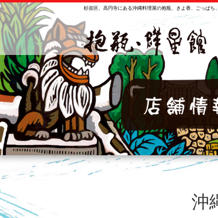
杉並区、高円寺にある沖縄料理屋の抱瓶、きよ香、ごっぱち、
沖