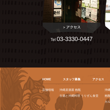
03-3330-0447
Tel
HOME
スタッフ募集
アクセス
店舗情報
沖縄居酒屋 抱瓶
沖
古酒と沖縄料理 うりずん食堂
抱瓶
カル