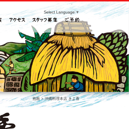
Select Language
▼
抱瓶
>
沖縄料理本店 きよ香