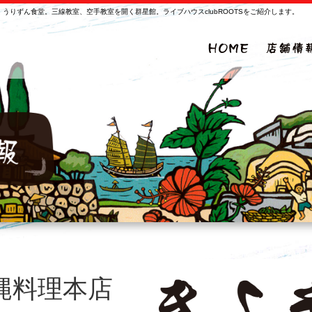
うりずん食堂。三線教室、空手教室を開く群星館。ライブハウスclubROOTSをご紹介します。
縄料理本店