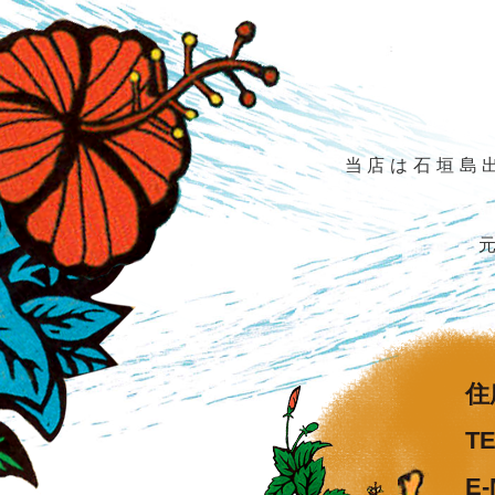
当店は石垣島
住
T
E-