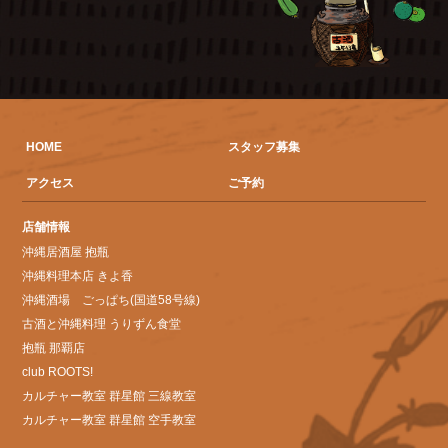
HOME
スタッフ募集
アクセス
ご予約
店舗情報
沖縄居酒屋 抱瓶
沖縄料理本店 きよ香
沖縄酒場 ごっぱち(国道58号線)
古酒と沖縄料理 うりずん食堂
抱瓶 那覇店
club ROOTS!
カルチャー教室 群星館 三線教室
カルチャー教室 群星館 空手教室