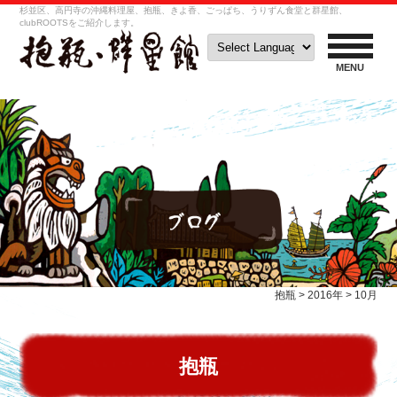
杉並区、高円寺の沖縄料理屋、抱瓶、きよ香、ごっぱち、うりずん食堂と群星館、
clubROOTSをご紹介します。
MENU
抱瓶
>
2016年
>
10月
抱瓶