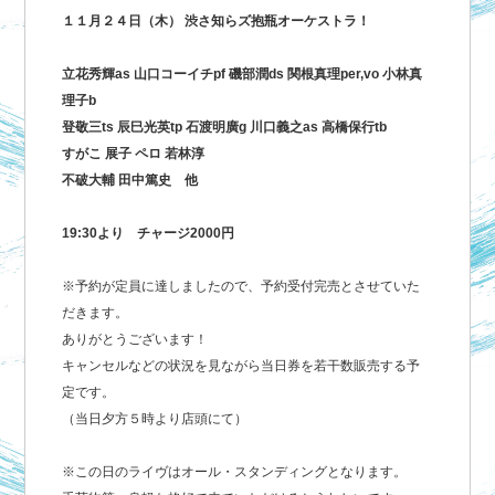
１１月２４日（木） 渋さ知らズ抱瓶オーケストラ！
立花秀輝as 山口コーイチpf 磯部潤ds 関根真理per,vo 小林真
理子b
登敬三ts 辰巳光英tp 石渡明廣g 川口義之as 高橋保行tb
すがこ 展子 ペロ 若林淳
不破大輔 田中篤史 他
19:30より チャージ2000円
※予約が定員に達しましたので、予約受付完売とさせていた
だきます。
ありがとうございます！
キャンセルなどの状況を見ながら当日券を若干数販売する予
定です。
（当日夕方５時より店頭にて）
※この日のライヴはオール・スタンディングとなります。