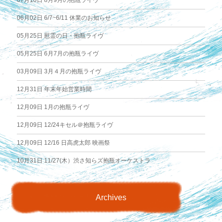
06月02日
6/7~6/11 休業のお知らせ
05月25日
慰霊の日・抱瓶ライヴ
05月25日
6月7月の抱瓶ライヴ
03月09日
3月４月の抱瓶ライヴ
12月31日
年末年始営業時間
12月09日
1月の抱瓶ライヴ
12月09日
12/24キセル＠抱瓶ライヴ
12月09日
12/16 日高虎太郎 映画祭
10月31日
11/27(木）渋さ知らズ抱瓶オーケストラ
Archives