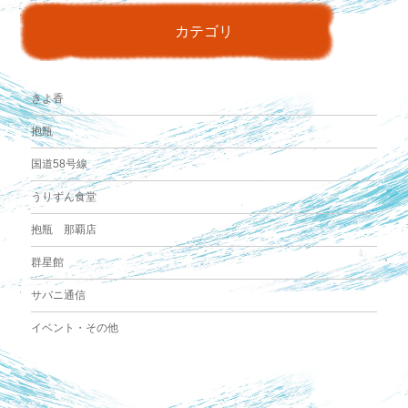
カテゴリ
きよ香
抱瓶
国道58号線
うりずん食堂
抱瓶 那覇店
群星館
サバニ通信
イベント・その他