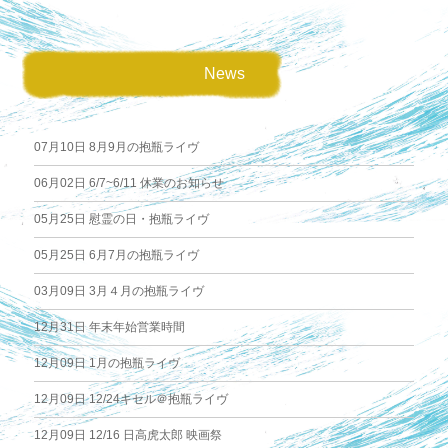
News
07月10日
8月9月の抱瓶ライヴ
06月02日
6/7~6/11 休業のお知らせ
05月25日
慰霊の日・抱瓶ライヴ
05月25日
6月7月の抱瓶ライヴ
03月09日
3月４月の抱瓶ライヴ
12月31日
年末年始営業時間
12月09日
1月の抱瓶ライヴ
12月09日
12/24キセル＠抱瓶ライヴ
12月09日
12/16 日高虎太郎 映画祭