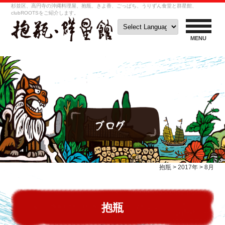
杉並区、高円寺の沖縄料理屋、抱瓶、きよ香、ごっぱち、うりずん食堂と群星館、
clubROOTSをご紹介します。
MENU
抱瓶
>
2017年
>
8月
抱瓶