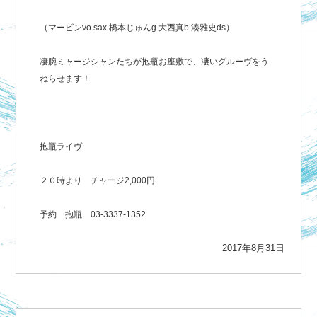
（マービンvo.sax 橋本じゅんg 大西真b 湊雅史ds）
凄腕ミャージシャンたちが抱瓶お座敷で、凄いグルーヴをう
ねらせます！
抱瓶ライヴ
２０時より チャージ2,000円
予約 抱瓶 03-3337-1352
2017年8月31日