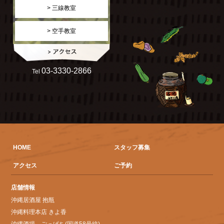
> 三線教室
> 空手教室
03-3330-2866
Tel
HOME
スタッフ募集
アクセス
ご予約
店舗情報
沖縄居酒屋 抱瓶
沖縄料理本店 きよ香
沖縄酒場 ごっぱち(国道58号線)