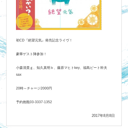
初CD『絶望元気』発売記念ライヴ！
豪華ゲスト陣参加！
小森清貴ｇ、知久真明ｂ、藤原マヒトkey、福島ピート幹夫
sax
20時～チャージ2000円
予約抱瓶03-3337-1352
2017年8月8日