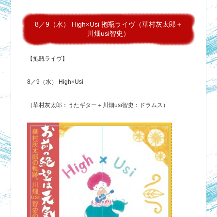
8／9（水） High×Usi 抱瓶ライヴ（華村灰太郎＋
川畑usi智史）
【抱瓶ライヴ】
8／9（水） High×Usi
（華村灰太郎：うたギター＋川畑usi智史：ドラムス）