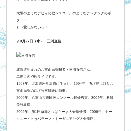
太陽のようなナビィの歌＆スコールのようなナ～グシクのギ
ター！
もう愛しかないっ！
☆9月27日（水） 三浦直信
北海道生まれの八重山民謡唄者・三浦直信さん。
二度目の抱瓶ライヴです。
1967年、北海道岩見沢市に生まれ。1994年、石垣島に渡り八
重山民謡の西垣竹三師匠に師事。
2000年、八重山古典民謡コンクール最優秀賞。2004年、教師
免許取得。
2005年、第1回糸満とぅばらーま大会準優勝。2006年、ナー
クニー・トゥバラーマ・トーガニアヤグ大会優勝。