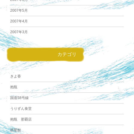
2007年5月
2007年4月
2007年3月
カテゴリ
きよ香
抱瓶
国道58号線
うりずん食堂
抱瓶 那覇店
群星館