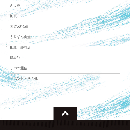
きよ香
抱瓶
国道58号線
うりずん食堂
抱瓶 那覇店
群星館
サバニ通信
イベント・その他