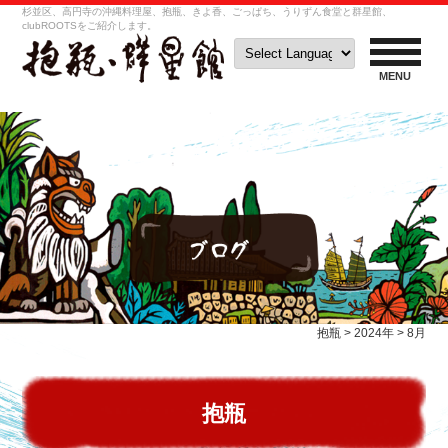
杉並区、高円寺の沖縄料理屋、抱瓶、きよ香、ごっぱち、うりずん食堂と群星館、
clubROOTSをご紹介します。
MENU
抱瓶
>
2024年
>
8月
抱瓶