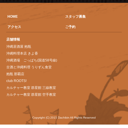
HOME
スタッフ募集
アクセス
ご予約
店舗情報
沖縄居酒屋 抱瓶
沖縄料理本店 きよ香
沖縄酒場 ごっぱち(国道58号線)
古酒と沖縄料理 うりずん食堂
抱瓶 那覇店
club ROOTS!
カルチャー教室 群星館 三線教室
カルチャー教室 群星館 空手教室
Copyright (C) 2015 Dachibin All Rights Reserved