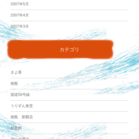
2007年5月
2007年4月
2007年3月
カテゴリ
きよ香
抱瓶
国道58号線
うりずん食堂
抱瓶 那覇店
群星館