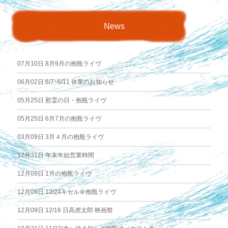
稿
News
ナ
07月10日
8月9月の抱瓶ライヴ
ビ
06月02日
6/7~6/11 休業のお知らせ
ゲ
05月25日
慰霊の日・抱瓶ライヴ
ー
05月25日
6月7月の抱瓶ライヴ
03月09日
3月４月の抱瓶ライヴ
シ
12月31日
年末年始営業時間
ョ
12月09日
1月の抱瓶ライヴ
ン
12月09日
12/24キセル＠抱瓶ライヴ
12月09日
12/16 日高虎太郎 映画祭