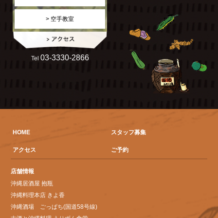
> 空手教室
03-3330-2866
Tel
HOME
スタッフ募集
アクセス
ご予約
店舗情報
沖縄居酒屋 抱瓶
沖縄料理本店 きよ香
沖縄酒場 ごっぱち(国道58号線)