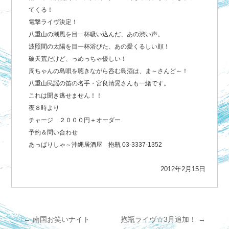
てくる！
電撃ライヴ決定！
八重山の潮風を目一杯吸い込んだ、あの渋い声。
波照間の太陽を目一杯浴びた、あの愛くるしい顔！
破天荒だけど、っめっちゃ優しい！
周ちゃんの島唄を聴きながら呑む島酒は、ま～さんど～！
八重山民謡の笛の名手・宮良清晃さんも一緒です。
これは聞き逃せません！！
夜８時より
チャージ ２０００円＋オーダー
予約＆問い合わせ
あっぱりしゃ～沖縄居酒屋 抱瓶 03-3337-1352
2012年2月15日
←
南国お笑いナイト
抱瓶ライヴ☆3月追加！
→
投