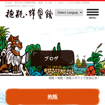
杉並区、高円寺の沖縄料理屋、抱瓶、きよ香、ごっぱち、うりずん食堂と群星館、
clubROOTSをご紹介します。
MENU
抱瓶
>
抱瓶
>
抱瓶２月ライヴ追加公演！
抱瓶