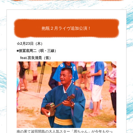
抱瓶２月ライヴ追加公演！
☆2月23日（木）
■後冨底周二（唄・三線）
feat.宮良清晃（笛）
南の果て波照間島の大人気スター「周ちゃん」が今年もやっ