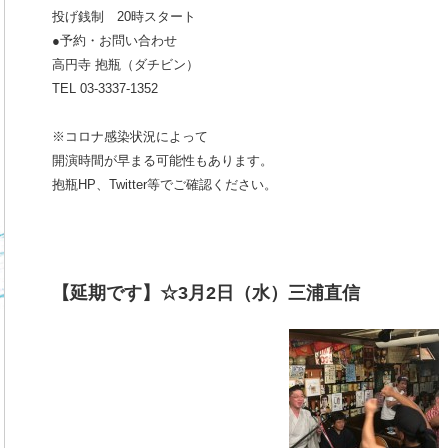
投げ銭制 20時スタート
●予約・お問い合わせ
高円寺 抱瓶（ダチビン）
TEL 03-3337-1352
※コロナ感染状況によって
開演時間が早まる可能性もあります。
抱瓶HP、Twitter等でご確認ください。
【延期です】☆3月2日（水）三浦直信