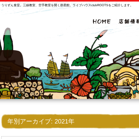
うりずん食堂。三線教室、空手教室を開く群星館。ライブハウスclubROOTSをご紹介します。
年別アーカイブ:
2021年