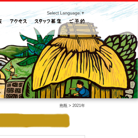
Select Language
▼
抱瓶
>
2021年