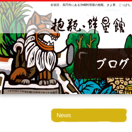
杉並区、高円寺にある沖縄料理屋の抱瓶、きよ香、ごっぱち、
News