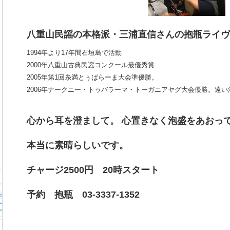
八重山民謡の本格派・三浦直信さんの抱瓶ライヴ
1994年より17年間石垣島で活動
2000年八重山古典民謡コンクール最優秀賞
2005年第1回糸満とぅばらーま大会準優勝。
2006年ナークニー・トゥバラーマ・トーガニアヤグ大会優勝。
遠い
心から耳を澄まして。 心置きなく泡盛をあおっ
本当に素晴らしいです。
チャージ2500円 20時スタート
予約 抱瓶 03-3337-1352