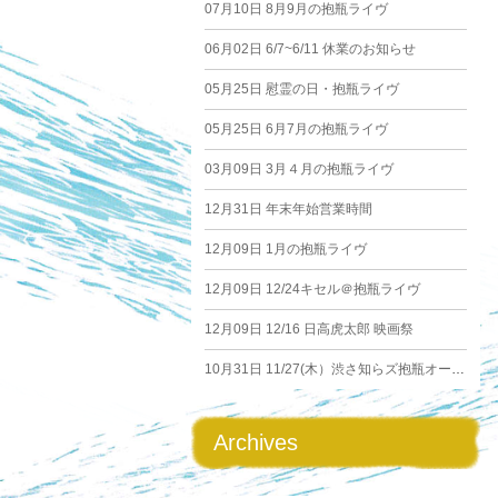
07月10日
8月9月の抱瓶ライヴ
06月02日
6/7~6/11 休業のお知らせ
05月25日
慰霊の日・抱瓶ライヴ
05月25日
6月7月の抱瓶ライヴ
03月09日
3月４月の抱瓶ライヴ
12月31日
年末年始営業時間
12月09日
1月の抱瓶ライヴ
12月09日
12/24キセル＠抱瓶ライヴ
12月09日
12/16 日高虎太郎 映画祭
10月31日
11/27(木）渋さ知らズ抱瓶オーケストラ
Archives