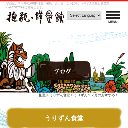
杉並区、高円寺の沖縄料理屋、抱瓶、きよ香、ごっぱち、うりずん食堂と群星館、
clubROOTSをご紹介します。
MENU
抱瓶
>
うりずん食堂
>
うりずん１２月のおすすめ！！
うりずん食堂