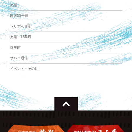
抱瓶
国道58号線
うりずん食堂
抱瓶 那覇店
群星館
サバニ通信
イベント・その他