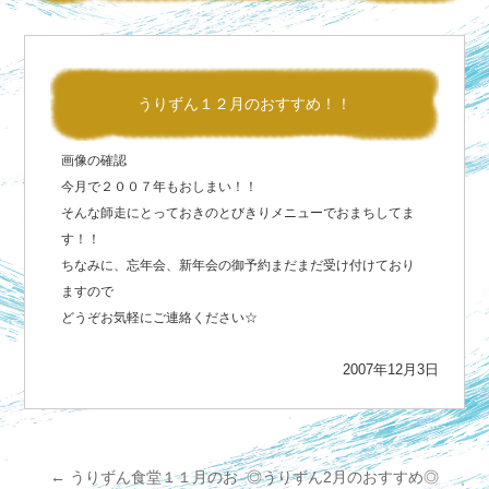
うりずん１２月のおすすめ！！
画像の確認
今月で２００７年もおしまい！！
そんな師走にとっておきのとびきりメニューでおまちしてま
す！！
ちなみに、忘年会、新年会の御予約まだまだ受け付けており
ますので
どうぞお気軽にご連絡ください☆
2007年12月3日
←
うりずん食堂１１月のお
◎うりずん2月のおすすめ◎
投