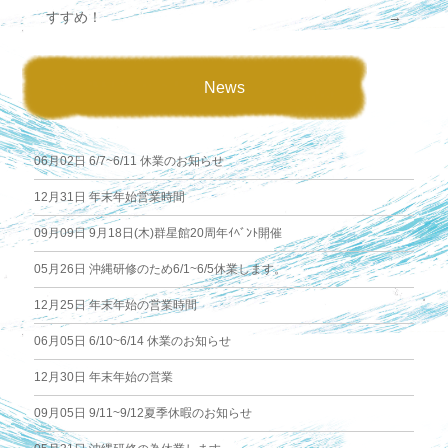
すすめ！
→
稿
News
ナ
ビ
06月02日
6/7~6/11 休業のお知らせ
ゲ
12月31日
年末年始営業時間
09月09日
9月18日(木)群星館20周年ｲﾍﾞﾝﾄ開催
ー
05月26日
沖縄研修のため6/1~6/5休業します。
シ
12月25日
年末年始の営業時間
ョ
06月05日
6/10~6/14 休業のお知らせ
12月30日
年末年始の営業
ン
09月05日
9/11~9/12夏季休暇のお知らせ