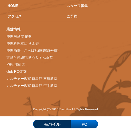
HOME
スタッフ募集
アクセス
ご予約
店舗情報
沖縄居酒屋 抱瓶
沖縄料理本店 きよ香
沖縄酒場 ごっぱち(国道58号線)
古酒と沖縄料理 うりずん食堂
抱瓶 那覇店
club ROOTS!
カルチャー教室 群星館 三線教室
カルチャー教室 群星館 空手教室
Copyright (C) 2015 Dachibin All Rights Reserved
モバイル
PC