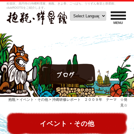
杉並区、高円寺の沖縄料理屋、抱瓶、きよ香、ごっぱち、うりずん食堂と群星館、
clubROOTSをご紹介します。
MENU
抱瓶
>
イベント・その他
>
沖縄研修レポート ２００９年 テーマ ☆発
見☆
イベント・その他