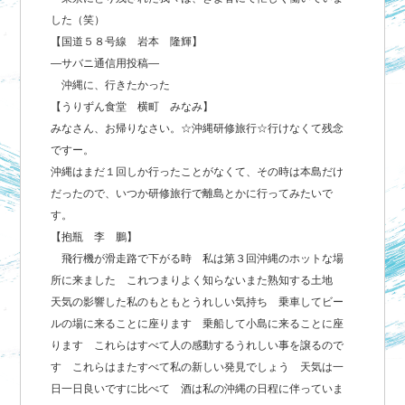
した（笑）
【国道５８号線 岩本 隆輝】
―サバニ通信用投稿―
沖縄に、行きたかった
【うりずん食堂 横町 みなみ】
みなさん、お帰りなさい。☆沖縄研修旅行☆行けなくて残念
ですー。
沖縄はまだ１回しか行ったことがなくて、その時は本島だけ
だったので、いつか研修旅行で離島とかに行ってみたいで
す。
【抱瓶 李 鵬】
飛行機が滑走路で下がる時 私は第３回沖縄のホットな場
所に来ました これつまりよく知らないまた熟知する土地
天気の影響した私のもともとうれしい気持ち 乗車してビー
ルの場に来ることに座ります 乗船して小島に来ることに座
ります これらはすべて人の感動するうれしい事を譲るので
す これらはまたすべて私の新しい発見でしょう 天気は一
日一日良いですに比べて 酒は私の沖縄の日程に伴っていま