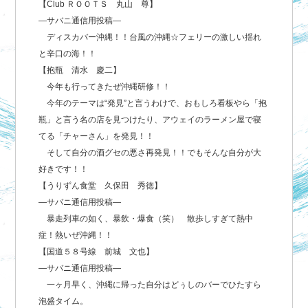
【Club ＲＯＯＴＳ 丸山 尊】
―サバニ通信用投稿―
ディスカバー沖縄！！台風の沖縄☆フェリーの激しい揺れ
と辛口の海！！
【抱瓶 清水 慶二】
今年も行ってきたぜ沖縄研修！！
今年のテーマは“発見”と言うわけで、おもしろ看板やら「抱
瓶」と言う名の店を見つけたり、アウェイのラーメン屋で寝
てる「チャーさん」を発見！！
そして自分の酒グセの悪さ再発見！！でもそんな自分が大
好きです！！
【うりずん食堂 久保田 秀徳】
―サバニ通信用投稿―
暴走列車の如く、暴飲・爆食（笑） 散歩しすぎて熱中
症！熱いぜ沖縄！！
【国道５８号線 前城 文也】
―サバニ通信用投稿―
一ヶ月早く、沖縄に帰った自分はどぅしのバーでひたすら
泡盛タイム。