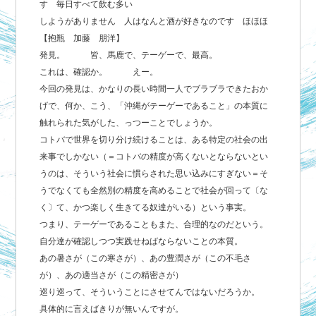
す 毎日すべて飲む多い
しようがありません 人はなんと酒が好きなのです ほほほ
【抱瓶 加藤 朋洋】
発見。 皆、馬鹿で、テーゲーで、最高。
これは、確認か。 えー。
今回の発見は、かなりの長い時間一人でブラブラできたおか
げで、何か、こう、「沖縄がテーゲーであること」の本質に
触れられた気がした、っつーことでしょうか。
コトバで世界を切り分け続けることは、ある特定の社会の出
来事でしかない（＝コトバの精度が高くないとならないとい
うのは、そういう社会に慣らされた思い込みにすぎない＝そ
うでなくても全然別の精度を高めることで社会が回って〔な
く〕て、かつ楽しく生きてる奴達がいる）という事実。
つまり、テーゲーであることもまた、合理的なのだという。
自分達が確認しつつ実践せねばならないことの本質。
あの暑さが（この寒さが）、あの豊潤さが（この不毛さ
が）、あの適当さが（この精密さが）
巡り巡って、そういうことにさせてんではないだろうか。
具体的に言えばきりが無いんですが。