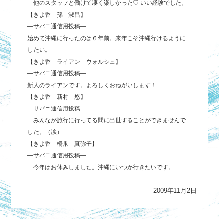
他のスタッフと働けて凄く楽しかった♡ いい経験でした。
【きよ香 孫 淑昌】
―サバニ通信用投稿―
始めて沖縄に行ったのは６年前。来年こそ沖縄行けるように
したい。
【きよ香 ライアン ウォルシュ】
―サバニ通信用投稿―
新人のライアンです。よろしくおねがいします！
【きよ香 新村 悠】
―サバニ通信用投稿―
みんなが旅行に行ってる間に出世することができませんで
した。（涙）
【きよ香 橋爪 真弥子】
―サバニ通信用投稿―
今年はお休みしました。沖縄にいつか行きたいです。
2009年11月2日