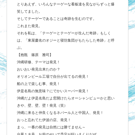
とりあえず、いろんなテーゲーな看板達を見ながらずっと爆
笑してました。
そしてテーゲーであることは奇跡を生むのです。
これまた発見。
それを私は、「テーゲーとテーゲーが生んだ奇跡」もしく
は、「東屋慶名のオジーと寝坊集団がもたらした奇跡」と呼
ぶ。
【抱瓶 篠原 雅司】
沖縄研修、テーマは発見！
おいおい発見出来たのか？
オリオンビール工場で自分が出てるの発見！
船の上で楽しむ事、発見！
伊是名島の無意味？にでかいスーパー発見！
沖縄だよ伊是名島だよ窓開けたらオーシャンビューかと思い
きや、壁、壁、壁！発見（笑）
沖縄に来ると仲良くなるネパール人と中国人、発見！
おっと忘れてた伊波の店、発見！
まっ、一番の発見は自然には勝てません～
台風１８号、お前のせいで予定が狂いまくりだぜ。