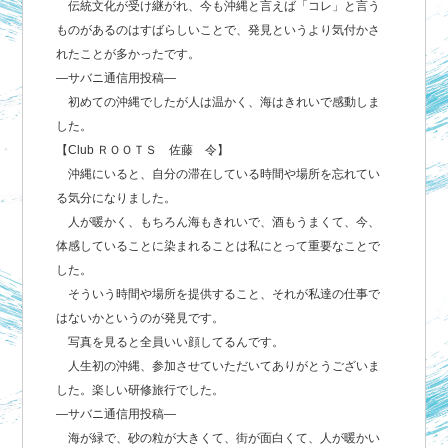
伝統文化が受け継がれ、今も沖縄と言えば「コレ」と言う
ものがあるのはすばらしいことで、発見というより気付かさ
れたことが多かったです。
―サバニ通信用投稿―
初めての沖縄でしたが人は温かく、海はきれいで感動しま
した。
【Club ＲＯＯＴＳ 佐藤 令】
沖縄にいると、自分の滞在している時間や場所を忘れてい
る気分になりました。
人が暖かく、もちろん海もきれいで、酒もうまくて、今、
体感していることに染まれることは私にとって重要なことで
した。
そういう時間や場所を提供すること、それが私達の仕事で
はないかというのが発見です。
写真を見ると全員いい顔してるんです。
人生初の沖縄、参加させていただいてありがとうございま
した。楽しい研修旅行でした。
―サバニ通信用投稿―
海が緑で、砂の粒が大きくて、街が面白くて、人が暖かい