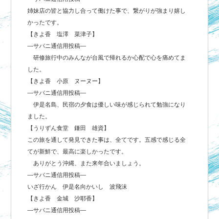
姉妹店の皆と協力し合って働けた事で、繋がりが強まり嬉し
かったです。
【きよ香 塩澤 菜津子】
―サバニ通信用投稿―
研修旅行中のみんなが台風で帰れるか心配で心を痛めてま
した。
【きよ香 小原 ヌーヌー】
―サバニ通信用投稿―
伊是名島、民宿の夕食は優しい味が感じられて勉強になり
ました。
【うりずん食堂 鎌田 雄資】
この旅を通して発見できた事は、全てです。五感で感じる全
てが新鮮で、最高に楽しかったです。
ありがとう沖縄、また来年合いましょう。
―サバニ通信用投稿―
いざ行かん 伊是名向かいし 波飛沫
【きよ香 金城 沙耶香】
―サバニ通信用投稿―