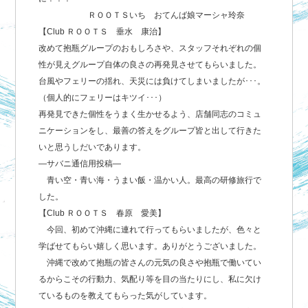
ＲＯＯＴＳいち おてんば娘マーシャ玲奈
【Club ＲＯＯＴＳ 垂水 康治】
改めて抱瓶グループのおもしろさや、スタッフそれぞれの個
性が見えグループ自体の良さの再発見させてもらいました。
台風やフェリーの揺れ、天災には負けてしまいましたが･･･。
（個人的にフェリーはキツイ･･･）
再発見できた個性をうまく生かせるよう、店舗同志のコミュ
ニケーションをし、最善の答えをグループ皆と出して行きた
いと思うしだいであります。
―サバニ通信用投稿―
青い空・青い海・うまい飯・温かい人。最高の研修旅行で
した。
【Club ＲＯＯＴＳ 春原 愛美】
今回、初めて沖縄に連れて行ってもらいましたが、色々と
学ばせてもらい嬉しく思います。ありがとうございました。
沖縄で改めて抱瓶の皆さんの元気の良さや抱瓶で働いてい
るからこその行動力、気配り等を目の当たりにし、私に欠け
ているものを教えてもらった気がしています。