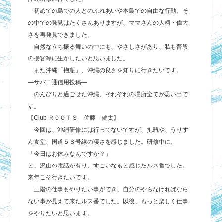
初めての島での人とのふれあいや本島での自由な行動、そ
の中での発見はたくさんありますが、ママさんの人柄・偉大
さを再発見できました。
自然な立ち振る舞いの中にも、やさしさがあり、私も普段
の接客等に生かしたいと思いました。
また沖縄「抱瓶」、沖縄の良さを知りに行きたいです。
―サバニ通信用投稿―
のんびりと過ごせた沖縄、それぞれの場所全てが思い出で
す。
【Club ＲＯＯＴＳ 佐藤 健太】
今回は、沖縄研修には行ってないですが、抱瓶や、うりず
ん食堂、国道５８号線の凄さを感じました。研修中に、
「今日はお休みなんですか？」
と、沢山の電話が有り、すごいなぁと感じたルス番でした。
来年こそ行きたいです。
三階の仕事もやりたい事ができ、自分のやらなければなら
ない事が見えて来たルス番でした。以後、もっと楽しく仕事
をやりたいと思います。