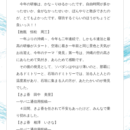
今年の研修は、かな～りゆるかったです。自由時間が多か
ったせいか、金がなかったせいか、ぼんやりと散歩できたの
が、とてもよかったです。寝坊するぐらいのほうがちょうど
良いっス！！
【抱瓶 恒松 周三】
一年ぶりの沖縄～、今年も二年連続で、しかも６連泊と最
高の研修がスタート、空港に着き一年前と同じ景色と天気が
お出迎え、今年のテーマ「発見」第一号は、沖縄の空の高さ
にあらためて気付き、あらためて感動です。
その後の発見として、ソバダシはやはり薄いのと、那覇に
あるドミトリーと、石垣のドミトリーでは、泊る人と人との
温度差があり、石垣に集まる人の方が、あたたかいのが発見
でした。
【きよ香 田中 美里】
―サバニ通信用投稿―
４日間、きよ香を任されて不安もあったけど、みんなで乗
り切れました。
【きよ香 相澤 いさな】
―サバニ通信用投稿―