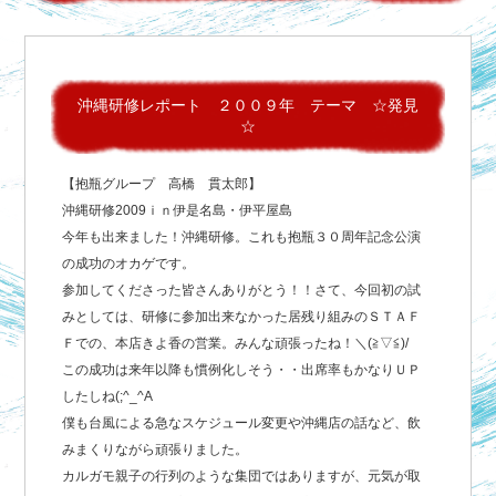
沖縄研修レポート ２００９年 テーマ ☆発見
☆
【抱瓶グループ 高橋 貫太郎】
沖縄研修2009ｉｎ伊是名島・伊平屋島
今年も出来ました！沖縄研修。これも抱瓶３０周年記念公演
の成功のオカゲです。
参加してくださった皆さんありがとう！！さて、今回初の試
みとしては、研修に参加出来なかった居残り組みのＳＴＡＦ
Ｆでの、本店きよ香の営業。みんな頑張ったね！＼(≧▽≦)/
この成功は来年以降も慣例化しそう・・出席率もかなりＵＰ
したしね(;^_^A
僕も台風による急なスケジュール変更や沖縄店の話など、飲
みまくりながら頑張りました。
カルガモ親子の行列のような集団ではありますが、元気が取