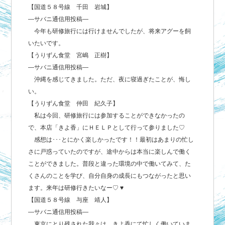
【国道５８号線 千田 岩城】
―サバニ通信用投稿―
今年も研修旅行には行けませんでしたが、将来アグーを飼
いたいです。
【うりずん食堂 宮嶋 正樹】
―サバニ通信用投稿―
沖縄を感じてきました。ただ、夜に寝過ぎたことが、悔し
い。
【うりずん食堂 仲田 紀久子】
私は今回、研修旅行には参加することができなかったの
で、本店「きよ香」にＨＥＬＰとして行って参りました♡
感想は･･･とにかく楽しかったです！！最初はあまりの忙し
さに戸惑っていたのですが、途中からは本当に楽しんで働く
ことができました。普段と違った環境の中で働いてみて、た
くさんのことを学び、自分自身の成長にもつながったと思い
ます。来年は研修行きたいなー♡ ♥
【国道５８号線 与座 靖人】
―サバニ通信用投稿―
東京にとり残された我々は、きよ香にて忙しく働いていま