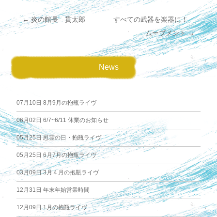
←
炎の館長 貫太郎
すべての武器を楽器に！
投
ムーブメント
→
稿
News
ナ
ビ
07月10日
8月9月の抱瓶ライヴ
ゲ
06月02日
6/7~6/11 休業のお知らせ
05月25日
慰霊の日・抱瓶ライヴ
ー
05月25日
6月7月の抱瓶ライヴ
シ
03月09日
3月４月の抱瓶ライヴ
ョ
12月31日
年末年始営業時間
12月09日
1月の抱瓶ライヴ
ン