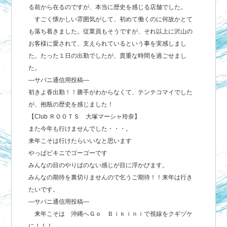
る前から在るのですが、本当に歴史を感じる店舗でした。
すごく懐かしい雰囲気がして、初めて働くのに何故かとて
も落ち着きました。従業員もそうですが、それ以上に沢山の
お客様に愛されて、支えられているという事を実感しまし
た。たった１日の出勤でしたが、貴重な時間を過ごせまし
た。
―サバニ通信用投稿―
初きよ香出勤！！勝手がわからなくて、テンテコマイでした
が、抱瓶の歴史を感じました！
【Club ＲＯＯＴＳ 大塚マーシャ玲奈】
また今年も行けませんでした・・・。
来年こそは行けたらいいなと思います
やっぱビキニでゴーゴーです
みんなの目のやりばのない感じが目に浮かびます。
みんなの期待を裏切りませんので乞うご期待！！来年は行き
たいです。
―サバニ通信用投稿―
来年こそは 沖縄へＧｏ Ｂｉｋｉｎｉで視線をクギヅケ
に！！！