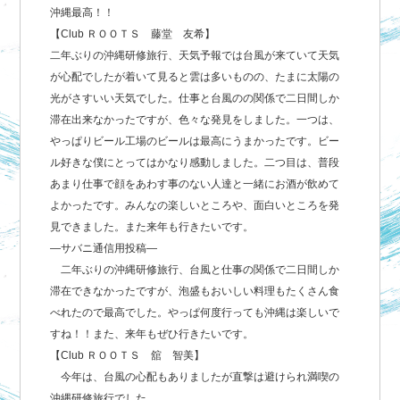
沖縄最高！！
【Club ＲＯＯＴＳ 藤堂 友希】
二年ぶりの沖縄研修旅行、天気予報では台風が来ていて天気
が心配でしたが着いて見ると雲は多いものの、たまに太陽の
光がさすいい天気でした。仕事と台風のの関係で二日間しか
滞在出来なかったですが、色々な発見をしました。一つは、
やっぱりビール工場のビールは最高にうまかったです。ビー
ル好きな僕にとってはかなり感動しました。二つ目は、普段
あまり仕事で顔をあわす事のない人達と一緒にお酒が飲めて
よかったです。みんなの楽しいところや、面白いところを発
見できました。また来年も行きたいです。
―サバニ通信用投稿―
二年ぶりの沖縄研修旅行、台風と仕事の関係で二日間しか
滞在できなかったですが、泡盛もおいしい料理もたくさん食
べれたので最高でした。やっぱ何度行っても沖縄は楽しいで
すね！！また、来年もぜひ行きたいです。
【Club ＲＯＯＴＳ 舘 智美】
今年は、台風の心配もありましたが直撃は避けられ満喫の
沖縄研修旅行でした。