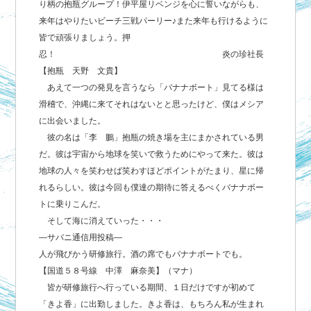
り柄の抱瓶グループ！伊平屋リベンジを心に誓いながらも、
来年はやりたいビーチ三戦パーリー♪また来年も行けるように
皆で頑張りましょう。押
忍！ 炎の珍社長
【抱瓶 天野 文貴】
あえて一つの発見を言うなら「バナナボート」見てる様は
滑稽で、沖縄に来てそれはないとと思ったけど、僕はメシア
に出会いました。
彼の名は「李 鵬」抱瓶の焼き場を主にまかされている男
だ。彼は宇宙から地球を笑いで救うためにやって来た。彼は
地球の人々を笑わせば笑わすほどポイントがたまり、星に帰
れるらしい。彼は今回も僕達の期待に答えるべくバナナボー
トに乗りこんだ。
そして海に消えていった・・・
―サバニ通信用投稿―
人が飛びかう研修旅行。酒の席でもバナナボートでも。
【国道５８号線 中澤 麻奈美】（マナ）
皆が研修旅行へ行っている期間、１日だけですが初めて
「きよ香」に出勤しました。きよ香は、もちろん私が生まれ