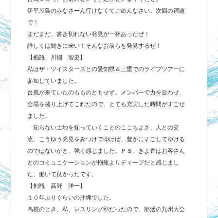
伊平屋島のみなさーん行けなくてごめんなさい。次回の宿題
で！
まだまだ、書き切れない発見が一杯あったぜ！
詳しくは聞きに来い！そんなお前らを発見するぜ！
【抱瓶 川畑 智史】
私はザ・ツイスターズとの愛知県＆三重でのライブツアーに
参加していました。
台風が来ていたのもものともせず。メンバーで力を合わせ、
会場を盛り上げてこれたので、とても充実した時間がすごせ
ました。
知らない土地を知っていくことのここちよさ、人との交
流、こうゆう発見をみつけてゆけば、豊かにすごしてゆける
のではないかと、強く感じました。ＰＳ、きよ香はお客さん
とのコミュニケーションが抱瓶よりディープだと感じまし
た。働いて良かったです。
【抱瓶 高野 洋一】
１０年ぶりぐらいの沖縄でした。
高校のとき、私、レスリング部だったので、部活の九州大会