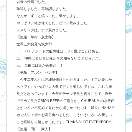
以来の沖縄でした。
確認しました、再確認しました。
なんか、ずっと笑ってた、気がします。
やっぱり、俺は俺でした。ビール飲みました。
レスリングは、すぐ負けました。
【抱瓶 華村 灰太郎】
世界三大発見by灰太郎
一、 バナナボートの醍醐味は、フッ飛ぶことにある。
二、 沖縄はまだまだ俺たちの知らないことだらけだ。
三、 自由には金が必要だ！！
【抱瓶 アルン パンデ】
今年二年ぶりに沖縄研修旅行へ行きました。すごい楽しか
ったです。やっぱり大人数で行くと楽しいですね、これも発
見だと思っています。今年のテーマ発見と言うことで、自分
で初めて見たORION BEERの工場とか、CHURAUMIの水族館
とかいろいろ初めて見たから楽しかったです。帰りにNAHA空
港で人生で初のお寿司食べました。こういういろいろ新しい
こと経験して嬉しかったです。THAKS A LOT EVERYBODY
【抱瓶 田口 豪人】