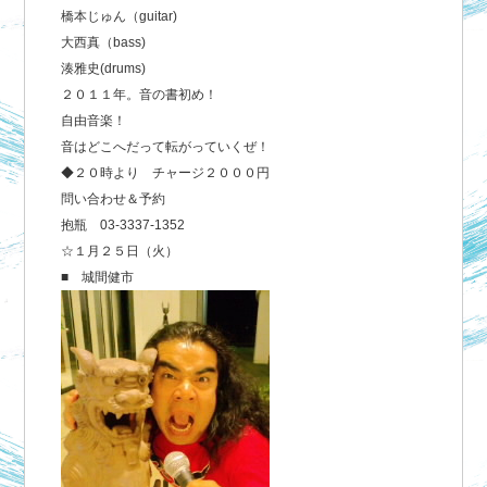
橋本じゅん（guitar)
大西真（bass)
湊雅史(drums)
２０１１年。音の書初め！
自由音楽！
音はどこへだって転がっていくぜ！
◆２０時より チャージ２０００円
問い合わせ＆予約
抱瓶 03-3337-1352
☆１月２５日（火）
■ 城間健市