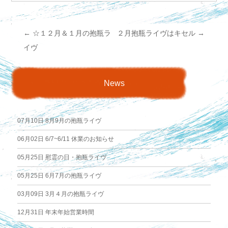
←
☆１２月＆１月の抱瓶ラ
２月抱瓶ライヴはキセル
→
投
イヴ
稿
News
ナ
ビ
07月10日
8月9月の抱瓶ライヴ
ゲ
06月02日
6/7~6/11 休業のお知らせ
05月25日
慰霊の日・抱瓶ライヴ
ー
05月25日
6月7月の抱瓶ライヴ
シ
03月09日
3月４月の抱瓶ライヴ
ョ
12月31日
年末年始営業時間