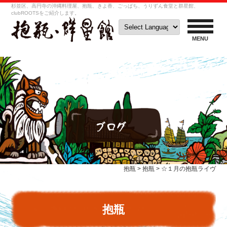
杉並区、高円寺の沖縄料理屋、抱瓶、きよ香、ごっぱち、うりずん食堂と群星館、
clubROOTSをご紹介します。
MENU
抱瓶
>
抱瓶
>
☆１月の抱瓶ライヴ
抱瓶