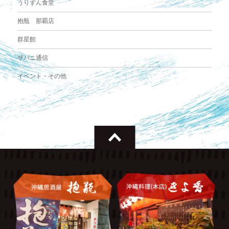
うりずん食堂
抱瓶 那覇店
群星館
サバニ通信
イベント・その他