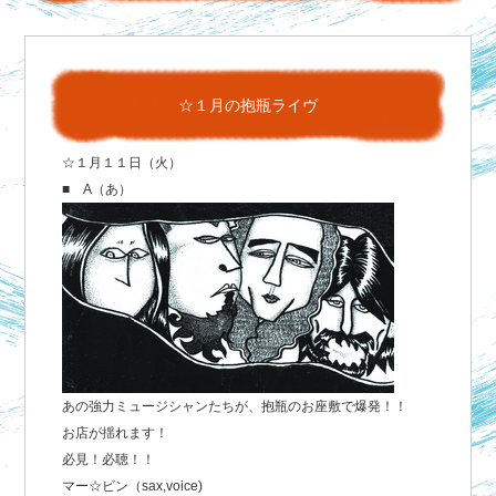
☆１月の抱瓶ライヴ
☆１月１１日（火）
■ A（あ）
あの強力ミュージシャンたちが、抱瓶のお座敷で爆発！！
お店が揺れます！
必見！必聴！！
マー☆ビン（sax,voice)