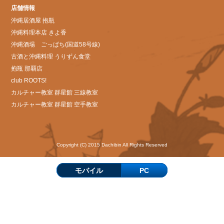
店舗情報
沖縄居酒屋 抱瓶
沖縄料理本店 きよ香
沖縄酒場 ごっぱち(国道58号線)
古酒と沖縄料理 うりずん食堂
抱瓶 那覇店
club ROOTS!
カルチャー教室 群星館 三線教室
カルチャー教室 群星館 空手教室
Copyright (C) 2015 Dachibin All Rights Reserved
モバイル
PC